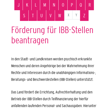
J
K
L
M
N
O
P
Q
R
X
Y
S
T
U
V
W
Z
Förderung für IBB-Stellen
beantragen
In den Stadt- und Landkreisen werden psychisch erkrankte
Menschen und deren Angehörige bei der Wahrnehmung ihrer
Rechte und Interessen durch die unabhängigen Informations-,
Beratungs- und Beschwerdestellen (IBB-Stellen) unterstützt.
Das Land fördert die Errichtung, Aufrechterhaltung und den
Betrieb der IBB-Stellen durch Teilfinanzierung der hierfür
anfallenden laufenden Personal- und Sachausgaben. Hierunter