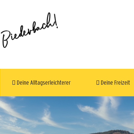
Deine Alltagserleichterer
Deine Freizeit