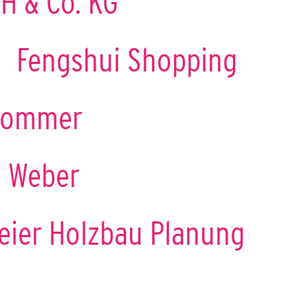
H & Co. KG
Fengshui Shopping
Sommer
a Weber
eier Holzbau Planung