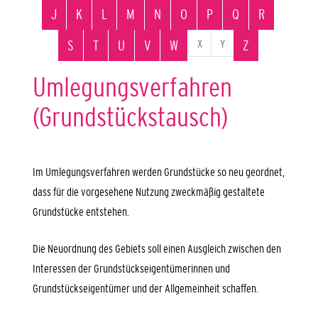
J
K
L
M
N
O
P
Q
R
X
Y
S
T
U
V
W
Z
Umlegungsverfahren
(Grundstückstausch)
Im Umlegungsverfahren werden Grundstücke so neu geordnet,
dass für die vorgesehene Nutzung zweckmäßig gestaltete
Grundstücke entstehen.
Die Neuordnung des Gebiets soll einen Ausgleich zwischen den
Interessen der Grundstückseigentümerinnen und
Grundstückseigentümer und der Allgemeinheit schaffen.