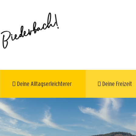
Deine Alltagserleichterer
Deine Freizeit