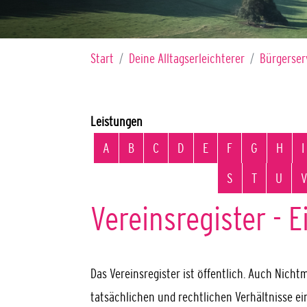
Sie sind hier:
Start
Deine Alltagserleichterer
Bürgerser
Leistungen
Alphabetisches Register überspringen
A
B
C
D
E
F
G
H
I
S
T
U
V
Vereinsregister - 
Das Vereinsregister ist öffentlich. Auch Nicht
tatsächlichen und rechtlichen Verhältnisse ein