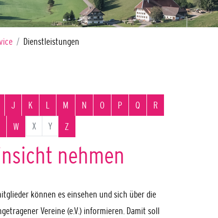
vice
Dienstleistungen
J
K
L
M
N
O
P
Q
R
X
Y
W
Z
Einsicht nehmen
mitglieder können es einsehen und sich über die
getragener Vereine (e.V.) informieren. Damit soll