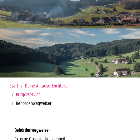
Sie sind hier:
Start
Deine Alltagserleichterer
Bürgerservice
Behördenwegweiser
Behördenwegweiser
Externe Organisationseinheit