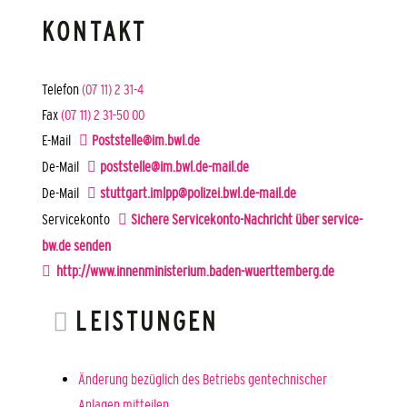
KONTAKT
Telefon
(07
11) 2
31-4
Fax
(07
11) 2
31-50
00
E-Mail
Poststelle@im.bwl.de
De-Mail
poststelle@im.bwl.de-mail.de
De-Mail
stuttgart.imlpp@polizei.bwl.de-mail.de
Servicekonto
Sichere Servicekonto-Nachricht über service-
bw.de senden
http://www.innenministerium.baden-wuerttemberg.de
LEISTUNGEN
Änderung bezüglich des Betriebs gentechnischer
Anlagen mitteilen