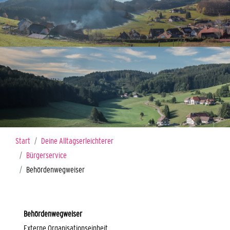
Sie sind hier:
Start
Deine Alltagserleichterer
Bürgerservice
Behördenwegweiser
Behördenwegweiser
Externe Organisationseinheit