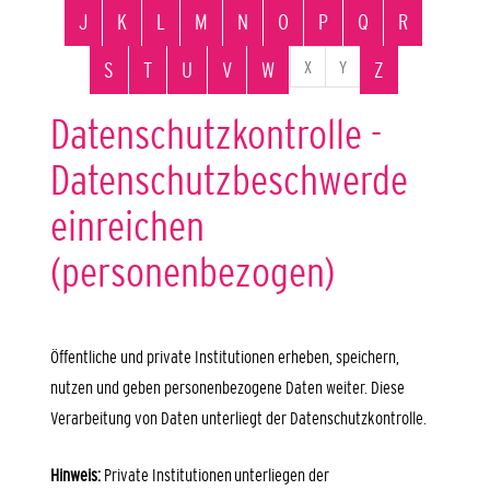
J
K
L
M
N
O
P
Q
R
X
Y
S
T
U
V
W
Z
Datenschutzkontrolle -
Datenschutzbeschwerde
einreichen
(personenbezogen)
Öffentliche und private Institutionen erheben, speichern,
nutzen und geben personenbezogene Daten weiter. Diese
Verarbeitung von Daten unterliegt der Datenschutzkontrolle.
Hinweis:
Private Institutionen unterliegen der