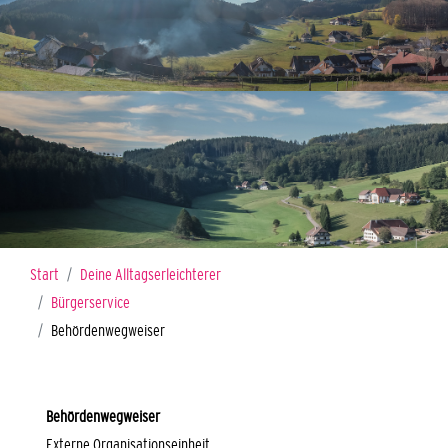
Sie sind hier:
Start
Deine Alltagserleichterer
Bürgerservice
Behördenwegweiser
Behördenwegweiser
Externe Organisationseinheit