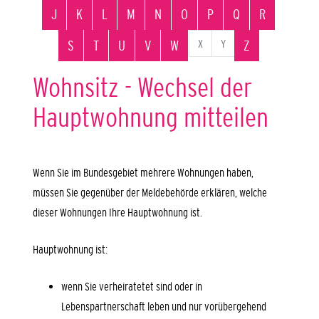
J
K
L
M
N
O
P
Q
R
X
Y
S
T
U
V
W
Z
Wohnsitz - Wechsel der
Hauptwohnung mitteilen
Wenn Sie im Bundesgebiet mehrere Wohnungen haben,
müssen Sie gegenüber der Meldebehörde erklären, welche
dieser Wohnungen Ihre Hauptwohnung ist.
Hauptwohnung ist:
wenn Sie verheiratetet sind oder in
Lebenspartnerschaft leben und nur vorübergehend