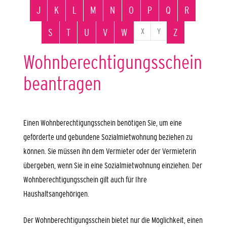
J
K
L
M
N
O
P
Q
R
X
Y
S
T
U
V
W
Z
Wohnberechtigungsschein
beantragen
Einen Wohnberechtigungsschein benötigen Sie, um eine
geförderte und gebundene Sozialmietwohnung beziehen zu
können. Sie müssen ihn dem Vermieter oder der Vermieterin
übergeben, wenn Sie in eine Sozialmietwohnung einziehen. Der
Wohnberechtigungsschein gilt auch für Ihre
Haushaltsangehörigen.
Der Wohnberechtigungsschein bietet nur die Möglichkeit, einen