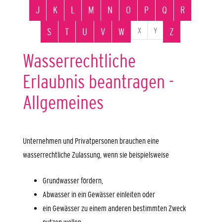
J
K
L
M
N
O
P
Q
R
X
Y
S
T
U
V
W
Z
Wasserrechtliche
Erlaubnis beantragen -
Allgemeines
Unternehmen und Privatpersonen brauchen eine
wasserrechtliche Zulassung, wenn sie beispielsweise
Grundwasser fördern,
Abwasser in ein Gewässer einleiten oder
ein Gewässer zu einem anderen bestimmten Zweck