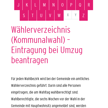
J
K
L
M
N
O
P
Q
R
X
Y
S
T
U
V
W
Z
Wählerverzeichnis
(Kommunalwahl) –
Eintragung bei Umzug
beantragen
Für jeden Wahlbezirk wird bei der Gemeinde ein amtliches
Wählerverzeichnis geführt. Darin sind alle Personen
eingetragen, die am Wahltag wahlberechtigt sind.
Wahlberechtigte, die sechs Wochen vor der Wahl in der
Gemeinde mit Hauptwohnsitz angemeldet sind, werden