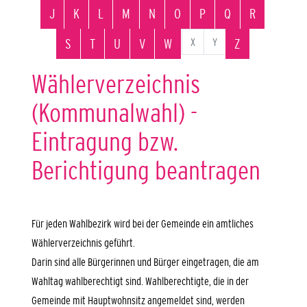
J
K
L
M
N
O
P
Q
R
X
Y
S
T
U
V
W
Z
Wählerverzeichnis
(Kommunalwahl) -
Eintragung bzw.
Berichtigung beantragen
Für jeden Wahlbezirk wird bei der Gemeinde ein amtliches
Wählerverzeichnis geführt.
Darin sind alle Bürgerinnen und Bürger eingetragen, die am
Wahltag wahlberechtigt sind. Wahlberechtigte, die in der
Gemeinde mit Hauptwohnsitz angemeldet sind, werden