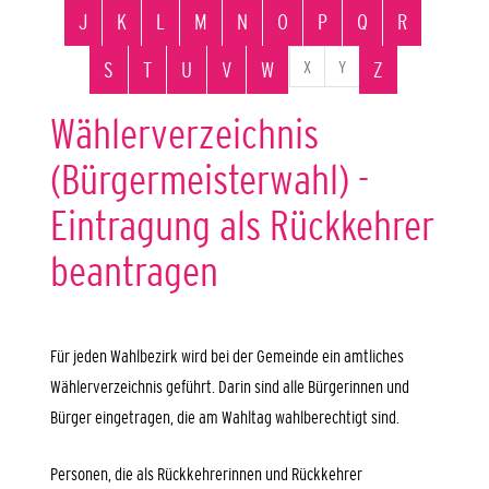
J
K
L
M
N
O
P
Q
R
X
Y
S
T
U
V
W
Z
Wählerverzeichnis
(Bürgermeisterwahl) -
Eintragung als Rückkehrer
beantragen
Für jeden Wahlbezirk wird bei der Gemeinde ein amtliches
Wählerverzeichnis geführt. Darin sind alle Bürgerinnen und
Bürger eingetragen, die am Wahltag wahlberechtigt sind.
Personen, die als Rückkehrerinnen und Rückkehrer