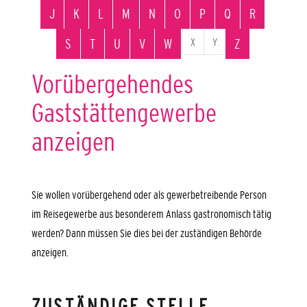
J
K
L
M
N
O
P
Q
R
X
Y
S
T
U
V
W
Z
Vorübergehendes
Gaststättengewerbe
anzeigen
Sie wollen vorübergehend oder als gewerbetreibende Person
im Reisegewerbe aus besonderem Anlass gastronomisch tätig
werden? Dann müssen Sie dies bei der zuständigen Behörde
anzeigen.
ZUSTÄNDIGE STELLE