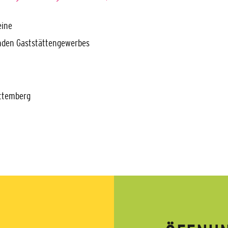
eine
enden Gaststättengewerbes
rttemberg