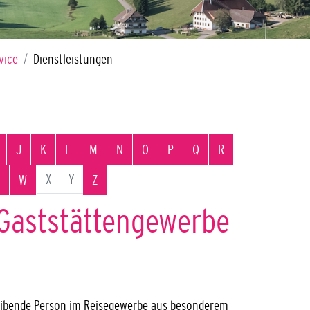
vice
Dienstleistungen
J
K
L
M
N
O
P
Q
R
X
Y
W
Z
Gaststättengewerbe
eibende Person im Reisegewerbe aus besonderem