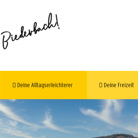
Deine Alltagserleichterer
Deine Freizeit