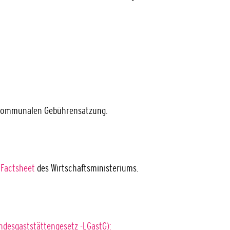
r kommunalen Gebührensatzung.
Factsheet
des Wirtschaftsministeriums.
ndesgaststättengesetz -LGastG):