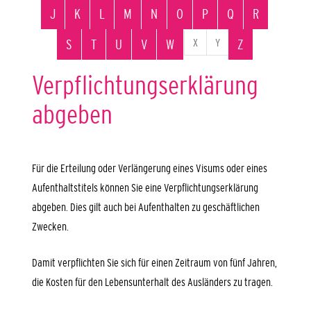
J
K
L
M
N
O
P
Q
R
X
Y
S
T
U
V
W
Z
Verpflichtungserklärung
abgeben
Für die Erteilung oder Verlängerung eines Visums oder eines
Aufenthaltstitels können Sie eine Verpflichtungserklärung
abgeben.
Dies gilt auch bei Aufenthalten zu geschäftlichen
Zwecken.
Damit verpflichten Sie sich für einen Zeitraum von fünf Jahren,
die Kosten für den Lebensunterhalt des Ausländers zu tragen.