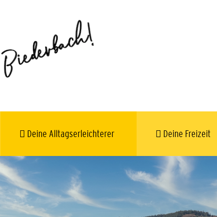
Deine Alltagserleichterer
Deine Freizeit