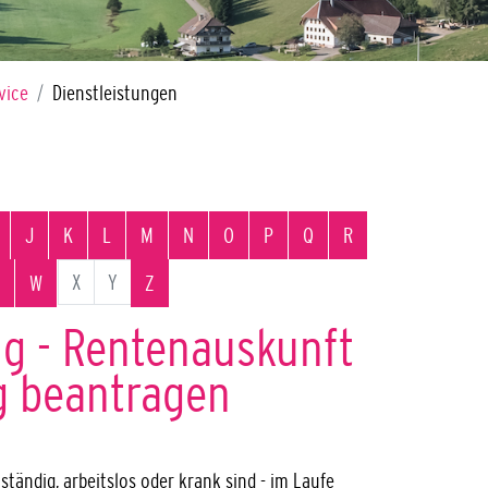
vice
Dienstleistungen
J
K
L
M
N
O
P
Q
R
X
Y
W
Z
g - Rentenauskunft
g beantragen
ständig, arbeitslos oder krank sind - im Laufe