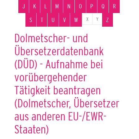
J
K
L
M
N
O
P
Q
R
X
Y
S
T
U
V
W
Z
Dolmetscher- und
Übersetzerdatenbank
(DÜD) - Aufnahme bei
vorübergehender
Tätigkeit beantragen
(Dolmetscher, Übersetzer
aus anderen EU-/EWR-
Staaten)