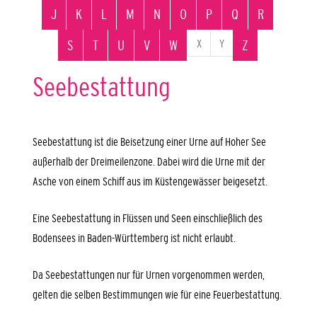
J
K
L
M
N
O
P
Q
R
X
Y
S
T
U
V
W
Z
Seebestattung
Seebestattung ist die Beisetzung einer Urne auf Hoher See
außerhalb der Dreimeilenzone. Dabei wird die Urne mit der
Asche von einem Schiff aus im Küstengewässer beigesetzt.
Eine Seebestattung in Flüssen und Seen einschließlich des
Bodensees in Baden-Württemberg ist nicht erlaubt.
Da Seebestattungen nur für Urnen vorgenommen werden,
gelten die selben Bestimmungen wie für eine Feuerbestattung.