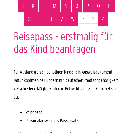
J
K
L
M
N
O
P
Q
R
X
Y
S
T
U
V
W
Z
Reisepass - erstmalig für
das Kind beantragen
Für Auslandsreisen benötigen Kinder ein Ausweisdokument.
Dafür kommen bei Kindern mit deutscher Staatsangehörigkeit
verschiedene Möglichkeiten in Betracht. Je nach Reiseziel sind
das:
Reisepass
Personalausweis als Passersatz