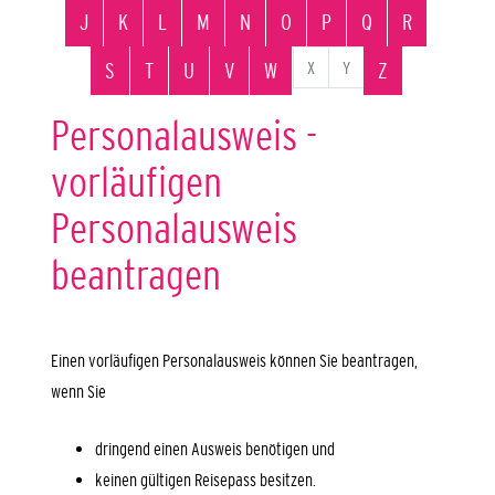
J
K
L
M
N
O
P
Q
R
X
Y
S
T
U
V
W
Z
Personalausweis -
vorläufigen
Personalausweis
beantragen
Einen vorläufigen Personalausweis können Sie beantragen,
wenn Sie
dringend einen Ausweis benötigen und
keinen gültigen Reisepass besitzen.