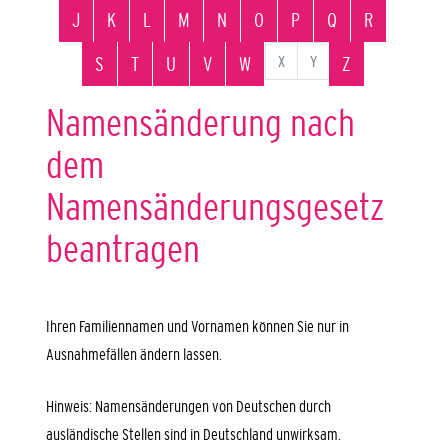
J
K
L
M
N
O
P
Q
R
X
Y
S
T
U
V
W
Z
Namensänderung nach
dem
Namensänderungsgesetz
beantragen
Ihren Familiennamen und Vornamen können Sie nur in
Ausnahmefällen ändern lassen.
Hinweis:
Namensänderungen von Deutschen durch
ausländische Stellen sind in Deutschland unwirksam.