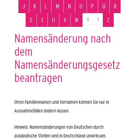
J
K
L
M
N
O
P
Q
R
X
Y
S
T
U
V
W
Z
Namensänderung nach
dem
Namensänderungsgesetz
beantragen
Ihren Familiennamen und Vornamen können Sie nur in
Ausnahmefällen ändern lassen.
Hinweis:
Namensänderungen von Deutschen durch
ausländische Stellen sind in Deutschland unwirksam.