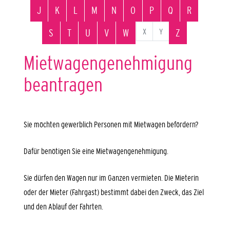
J
K
L
M
N
O
P
Q
R
X
Y
S
T
U
V
W
Z
Mietwagengenehmigung
beantragen
Sie möchten gewerblich Personen mit Mietwagen befördern?
Dafür benötigen Sie eine Mietwagengenehmigung.
Sie dürfen den Wagen nur im Ganzen vermieten. Die Mieterin
oder der Mieter (Fahrgast) bestimmt dabei den Zweck, das Ziel
und den Ablauf der Fahrten.