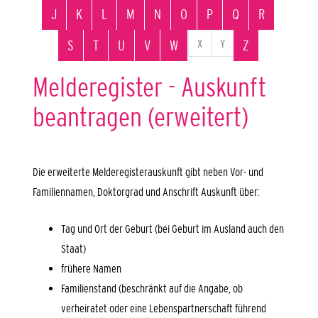
J
K
L
M
N
O
P
Q
R
X
Y
S
T
U
V
W
Z
Melderegister - Auskunft
beantragen (erweitert)
Die erweiterte Melderegisterauskunft gibt neben Vor- und
Familiennamen, Doktorgrad und Anschrift Auskunft über:
Tag und Ort der Geburt (bei Geburt im Ausland auch den
Staat)
frühere Namen
Familienstand (beschränkt auf die Angabe, ob
verheiratet oder eine Lebenspartnerschaft führend