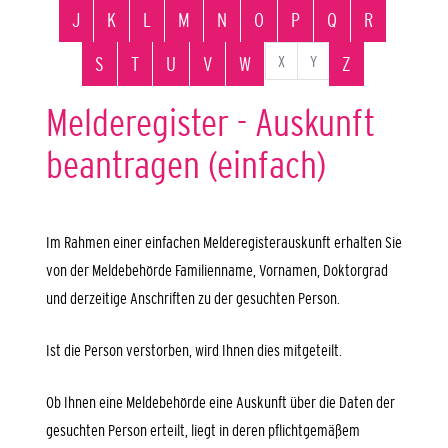
J
K
L
M
N
O
P
Q
R
X
Y
S
T
U
V
W
Z
Melderegister - Auskunft
beantragen (einfach)
Im Rahmen einer einfachen Melderegisterauskunft erhalten Sie
von der Meldebehörde Familienname, Vornamen, Doktorgrad
und derzeitige Anschriften zu der gesuchten Person.
Ist die Person verstorben, wird Ihnen dies mitgeteilt.
Ob Ihnen eine Meldebehörde eine Auskunft über die Daten der
gesuchten Person erteilt, liegt in deren pflichtgemäßem