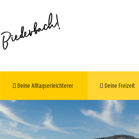
Deine Alltagserleichterer
Deine Freizeit