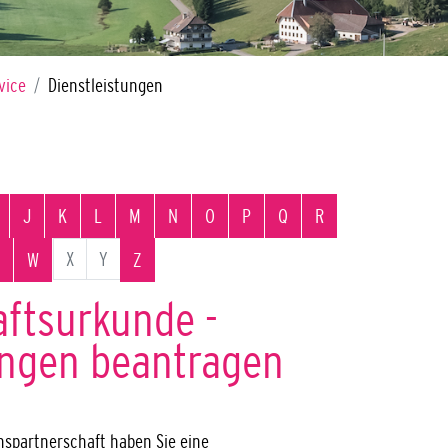
vice
Dienstleistungen
J
K
L
M
N
O
P
Q
R
X
Y
W
Z
ftsurkunde -
ungen beantragen
nspartnerschaft haben Sie eine