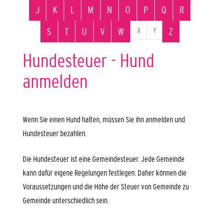
J
K
L
M
N
O
P
Q
R
X
Y
S
T
U
V
W
Z
Hundesteuer - Hund
anmelden
Wenn Sie einen Hund halten, müssen Sie ihn anmelden und
Hundesteuer bezahlen.
Die Hundesteuer ist eine Gemeindesteuer. Jede Gemeinde
kann dafür eigene Regelungen festlegen. Daher können die
Voraussetzungen und die Höhe der Steuer von Gemeinde zu
Gemeinde unterschiedlich sein.