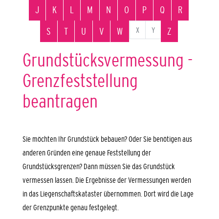
J
K
L
M
N
O
P
Q
R
X
Y
S
T
U
V
W
Z
Grundstücksvermessung -
Grenzfeststellung
beantragen
Sie möchten Ihr Grundstück bebauen? Oder Sie benötigen aus
anderen Gründen eine genaue Feststellung der
Grundstücksgrenzen? Dann müssen Sie das Grundstück
vermessen lassen.
Die Ergebnisse der Vermessungen werden
in das Liegenschaftskataster übernommen. Dort wird die Lage
der Grenzpunkte genau festgelegt.