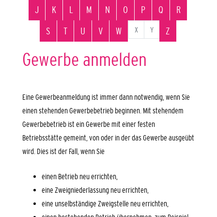
J
K
L
M
N
O
P
Q
R
X
Y
S
T
U
V
W
Z
Gewerbe anmelden
Eine Gewerbeanmeldung ist immer dann notwendig, wenn Sie
einen stehenden Gewerbebetrieb beginnen. Mit stehendem
Gewerbebetrieb ist ein Gewerbe mit einer festen
Betriebsstätte gemeint, von oder in der das Gewerbe ausgeübt
wird. Dies ist der Fall, wenn Sie
einen Betrieb neu errichten,
eine Zweigniederlassung neu errichten,
eine unselbständige Zweigstelle neu errichten,