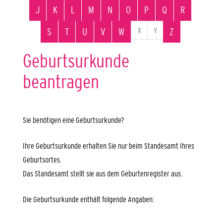
J
K
L
M
N
O
P
Q
R
X
Y
S
T
U
V
W
Z
Geburtsurkunde
beantragen
Sie benötigen eine Geburtsurkunde?
Ihre Geburtsurkunde erhalten Sie nur beim Standesamt Ihres
Geburtsortes.
Das Standesamt stellt sie aus dem Geburtenregister aus.
Die Geburtsurkunde enthält folgende Angaben: