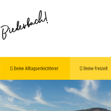
Deine Alltagserleichterer
Deine Freizeit