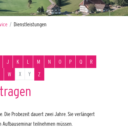
vice
Dienstleistungen
J
K
L
M
N
O
P
Q
R
X
Y
W
Z
tragen
e. Die Probezeit dauert zwei Jahre.
Sie verlängert
em Aufbauseminar teilnehmen mü
s
sen.