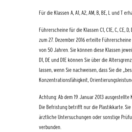
Für die Klassen A, A1, A2, AM, B, BE, L und T e
Führerscheine für die Klassen C1, C1E, C, CE, D, 
zum 27. Dezember 2016 erteilte Führerscheine 
von 50 Jahren. Sie können diese Klassen jewei
D1, DE und D1E können Sie über die Altersgren
la
s
sen, wenn Sie nachweisen, dass Sie die „b
Konzentrationsfähigkeit, Orientierungsleistung
Achtung:
Ab dem 19. Januar 2013 ausgestellte
Die Befristung betrifft nur die Pla
s
tikkarte. Si
ärztliche Untersuchungen oder sonstige Prü
verbunden.