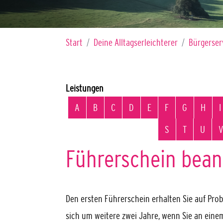
Sie sind hier:
Start
Deine Alltagserleichterer
Bürgerser
Leistungen
Alphabetisches Register überspringen
A
B
C
D
E
F
G
H
I
S
T
U
V
Führerschein bean
Den ersten Führerschein erhalten Sie auf Prob
sich um weitere zwei Jahre, wenn Sie an ein