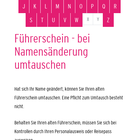
J
K
L
M
N
O
P
Q
R
X
Y
S
T
U
V
W
Z
Führerschein - bei
Namensänderung
umtauschen
Hat sich Ihr Name geändert, können Sie Ihren alten
Führerschein umtauschen. Eine Pflicht zum Umtausch besteht
nicht.
Behalten Sie Ihren alten Führerschein, müssen Sie sich bei
Kontrollen durch Ihren Personalausweis oder Reisepass