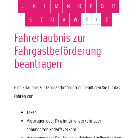
J
K
L
M
N
O
P
Q
R
X
Y
S
T
U
V
W
Z
Fahrerlaubnis zur
Fahrgastbeförderung
beantragen
Eine Erlaubnis zur Fahrgastbeförderung benötigen Sie für das
Fahren von
Taxen
Mietwagen oder Pkw im Linienverkehr oder
gebündelten Bedarfsverkehr