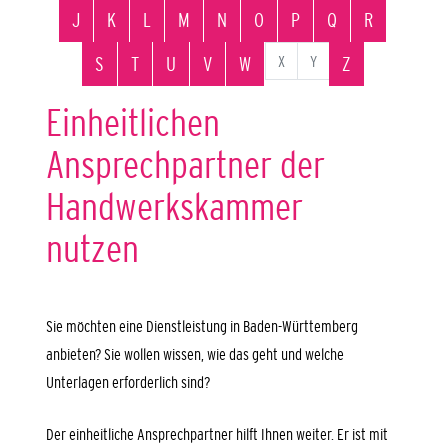
J
K
L
M
N
O
P
Q
R
X
Y
S
T
U
V
W
Z
Einheitlichen
Ansprechpartner der
Handwerkskammer
nutzen
Sie möchten eine Dienstleistung in Baden-Württemberg
anbieten? Sie wollen wissen, wie das geht und welche
Unterlagen erforderlich sind?
Der einheitliche Ansprechpartner hilft Ihnen weiter. Er ist mit