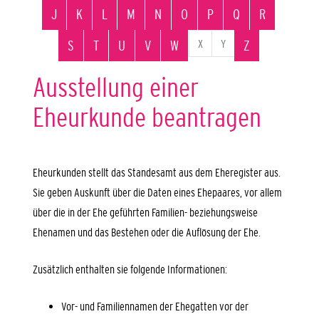
J
K
L
M
N
O
P
Q
R
X
Y
S
T
U
V
W
Z
Ausstellung einer
Eheurkunde beantragen
Eheurkunden stellt das Standesamt aus dem Eheregister aus.
Sie geben Auskunft über die Daten eines Ehepaares, vor allem
über die in der Ehe geführten Familien- beziehungsweise
Ehenamen und das Bestehen oder die Auflösung der Ehe.
Zusätzlich enthalten sie folgende Informationen:
Vor- und Familiennamen der Ehegatten vor der