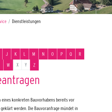
vice
Dienstleistungen
J
K
L
M
N
O
P
Q
R
X
Y
W
Z
eantragen
n eines konkreten Bauvorhabens bereits vor
 geklärt werden. Die Bauvoranfrage mündet in