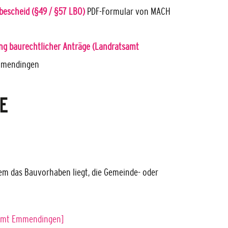
escheid (§49 / §57 LBO)
PDF-Formular von MACH
ng baurechtlicher Anträge (Landratsamt
Emmendingen
E
dem das Bauvorhaben liegt, die Gemeinde- oder
samt Emmendingen]