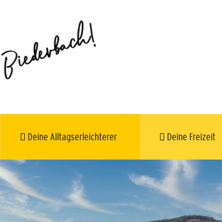
Deine Alltagserleichterer
Deine Freizeit