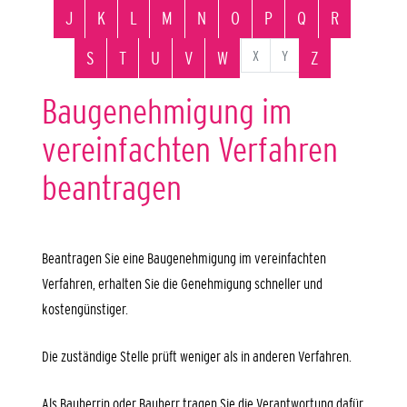
J
K
L
M
N
O
P
Q
R
X
Y
S
T
U
V
W
Z
Baugenehmigung im
vereinfachten Verfahren
beantragen
Beantragen Sie eine Baugenehmigung im vereinfachten
Verfahren, erhalten Sie die Genehmigung schneller und
kostengünstiger.
Die zuständige Stelle prüft weniger als in anderen Verfahren.
Als Bauherrin oder Bauherr tragen Sie die Verantwortung dafür,