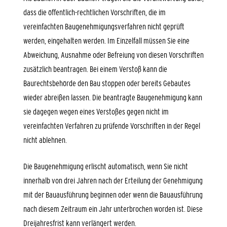
dass
die
öffentlich-rechtliche
n
Vorschriften, die im
verei
n
fachten Baugenehmigungsverfahren nicht geprüft
werden, eing
e
halten werden. Im Einzelfall müssen Sie eine
Abweichung, Au
s
nahme oder Befreiung von
diesen
Vorschriften
zusätzlich beantragen. Bei einem Verstoß kann die
Baurechtsbehörde den Bau stoppen oder bereits Gebautes
wieder abreißen lassen. Die beantragte Baug
e
nehmigung kann
sie dagegen wegen eines Ve
r
stoßes gegen nicht im
vereinfachten Verfahren zu prüfende Vo
r
schriften in der Regel
nicht ablehnen.
Die Baugenehmigung erlischt
automatisch
, wenn Sie nicht
inne
r
halb von drei Jahren nach der Erteilung der Genehmigung
mit der Bauausführung beginnen oder wenn die Bauausführung
nach di
e
sem Zeitraum ein Jahr unterbrochen worden ist. Die
se
Dreijahre
s
frist
kann verlängert werden.