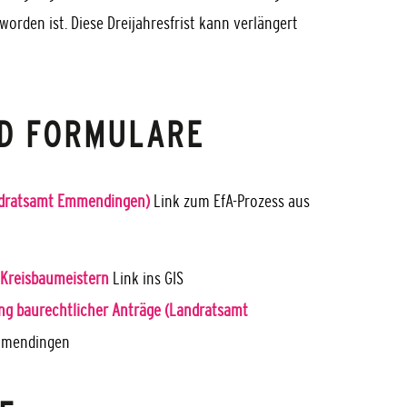
orden ist. Die
se
Dreijahre
s
frist
kann verlängert
D FORMULARE
andratsamt Emmendingen)
Link zum EfA-Prozess aus
 Kreisbaumeistern
Link ins GIS
ng baurechtlicher Anträge (Landratsamt
Emmendingen