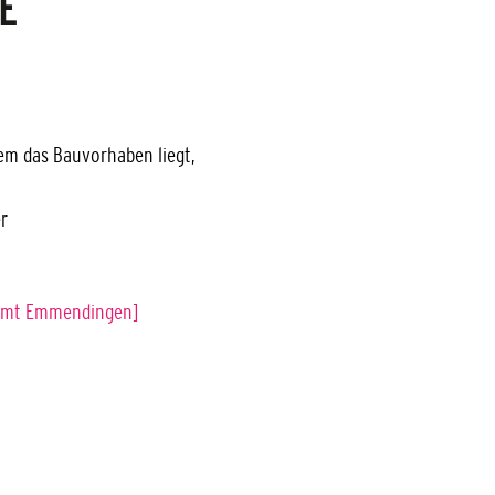
E
dem das Bauvorhaben liegt,
r
samt Emmendingen]