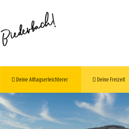
Deine Alltagserleichterer
Deine Freizeit