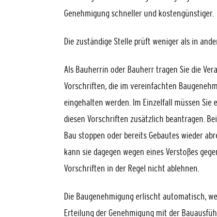
Genehmigung schneller und kostengünstiger.
Die zuständige Stelle prüft weniger als in and
Als Bauherrin oder Bauherr tragen Sie die Ver
Vorschriften, die im verei
n
fachten Baugenehmi
eing
e
halten werden. Im Einzelfall müssen Sie
diesen
Vorschriften zusätzlich beantragen. B
Bau stoppen oder bereits Gebautes wieder abr
kann sie dagegen wegen eines Ve
r
stoßes gege
Vo
r
schriften in der Regel nicht ablehnen.
Die Baugenehmigung erlischt
automatisch
, w
Erteilung der Genehmigung mit der Bauausfü