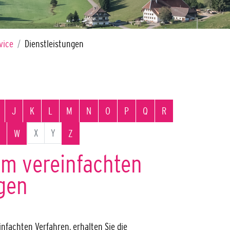
vice
Dienstleistungen
J
K
L
M
N
O
P
Q
R
X
Y
W
Z
m vereinfachten
gen
fachten Verfahren, erhalten Sie die