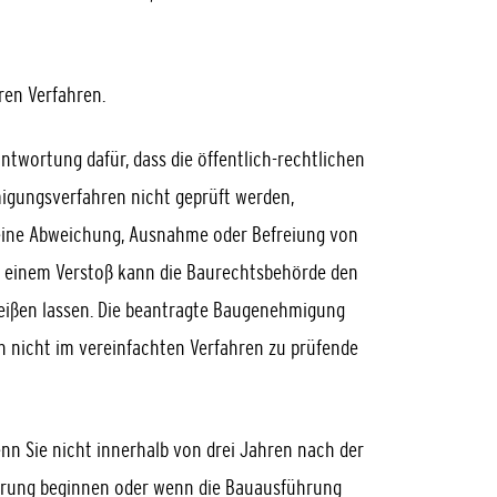
eren Verfahren.
antwortung dafür, dass
die
öffentlich-rechtliche
n
gungsverfahren nicht geprüft werden,
 eine Abweichung, Au
s
nahme oder Befreiung von
ei einem Verstoß kann die Baurechtsbehörde den
eißen lassen. Die beantragte Baug
e
nehmigung
n nicht im vereinfachten Verfahren zu prüfende
enn Sie nicht inne
r
halb von drei Jahren nach der
hrung beginnen oder wenn die Bauausführung