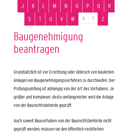
J
K
L
M
N
O
P
Q
R
X
Y
S
T
U
V
W
Z
Baugenehmigung
beantragen
Grundsätzlich ist vor Errichtung oder Abbruch von baulichen
Anlagen ein Baugenehmigungsverfahren zu durchlaufen. Der
Prüfungsumfang ist abhängig von der Art des Vorhabens. Je
größer und komplexer, desto umfangreicher wird die Anlage
von der Baurechtsbehörde geprüft.
Auch soweit Bauvorhaben von der Baurechtsbehörde nicht
geprüft werden, müssen sie den öffentlich-rechtlichen