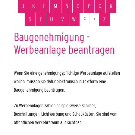
J
K
L
M
N
O
P
Q
R
X
Y
S
T
U
V
W
Z
Baugenehmigung -
Werbeanlage beantragen
Wenn Sie eine genehmigungspflichtige Werbeanlage aufstellen
wollen, müssen Sie dafür elektronisch in Textform eine
Baugenehmigung beantragen.
Zu Werbeanlagen zählen beispielsweise Schilder,
Beschriftungen, Lichtwerbung und Schaukästen. Sie sind vom
öffentlichen Verkehrsraum aus sichtbar.