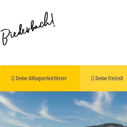
Deine Alltagserleichterer
Deine Freizeit