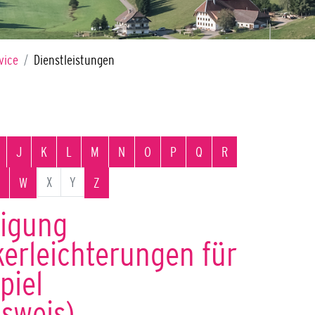
vice
Dienstleistungen
J
K
L
M
N
O
P
Q
R
X
Y
W
Z
igung
kerleichterungen für
piel
sweis)