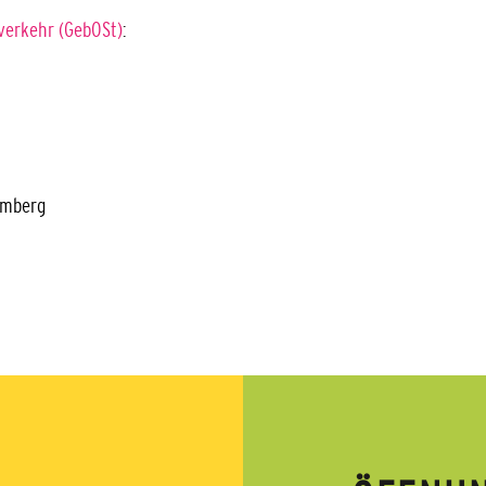
erkehr (GebOSt)
:
emberg