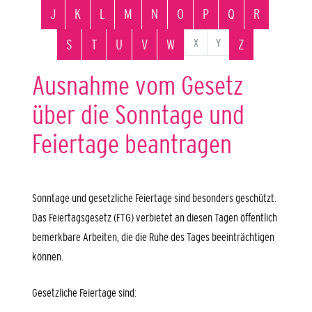
J
K
L
M
N
O
P
Q
R
X
Y
S
T
U
V
W
Z
Ausnahme vom Gesetz
über die Sonntage und
Feiertage beantragen
Sonntage und gesetzliche Feiertage sind besonders geschützt.
Das Feiertagsgesetz (FTG) verbietet an diesen Tagen öffentlich
bemerkbare Arbeiten, die die Ruhe des Tages beeinträchtigen
können.
Gesetzliche Feiertage sind: