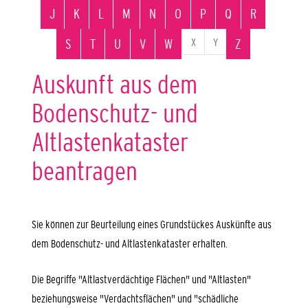
J
K
L
M
N
O
P
Q
R
X
Y
S
T
U
V
W
Z
Auskunft aus dem
Bodenschutz- und
Altlastenkataster
beantragen
Sie können zur Beurteilung eines Grundstückes Auskünfte aus
dem Bodenschutz- und Altlastenkataster erhalten.
Die Begriffe "Altlastverdächtige Flächen" und "Altlasten"
beziehungsweise "Verdachtsflächen" und "schädliche