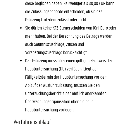
diese beglichen haben. Bei weniger als 30,00 EUR kann
die Zulassungsbehö
r
de entscheiden, ob sie das
Fahrzeug trotzdem zulässt oder nicht.
Sie dürfen keine KFZ-Steuerschulden von fünf Euro oder
mehr haben.
Bei der Berechnung des Betrags werden
auch Säumniszuschläge, Zinsen und
Verspätungszuschläge b
e
rücksichtigt.
Das Fahrzeug muss über einen gültigen Nachweis der
Hauptuntersuchung (HU)
verfügen.
Liegt der
Fälligkeit
s
termin der Hauptuntersuchung vor
dem
Ablauf der Au
s
fuhrzula
s
sung
, müssen Sie den
Untersuchungsbericht einer amtlich anerkannten
Überwachungsorganisation über die neue
Hauptuntersuchung vorlegen.
Verfahrensablauf