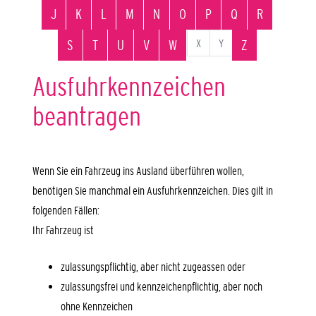
J
K
L
M
N
O
P
Q
R
X
Y
S
T
U
V
W
Z
Ausfuhrkennzeichen
beantragen
Wenn Sie ein Fahrzeug ins Ausland überführen wollen,
benötigen Sie manchmal ein Ausfuhrkennzeichen. Dies gilt in
folgenden Fällen:
Ihr Fahrzeug ist
zulassungspflichtig, aber nicht zugeassen oder
zulassungsfrei und kennzeichenpflichtig, aber noch
ohne Kennzeichen