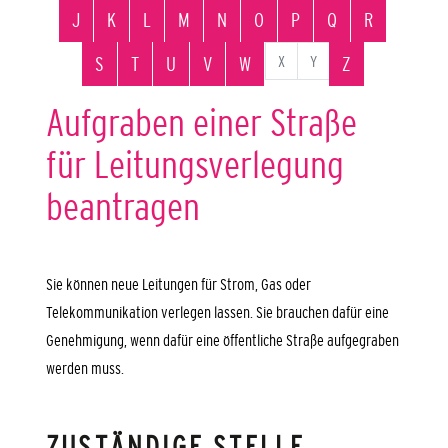
J
K
L
M
N
O
P
Q
R
X
Y
S
T
U
V
W
Z
Aufgraben einer Straße
für Leitungsverlegung
beantragen
Sie können neue Leitungen für Strom, Gas oder
Telekommunikation verlegen lassen. Sie brauchen dafür eine
Genehmigung, wenn dafür eine öffentliche Straße aufgegraben
werden muss.
ZUSTÄNDIGE STELLE