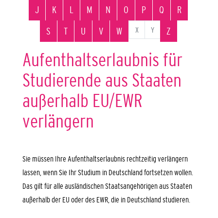
J
K
L
M
N
O
P
Q
R
X
Y
S
T
U
V
W
Z
Aufenthaltserlaubnis für
Studierende aus Staaten
außerhalb EU/EWR
verlängern
Sie müssen Ihre Aufenthaltserlaubnis rechtzeitig verlängern
lassen, wenn Sie Ihr Studium in Deutschland fortsetzen wollen.
Das gilt für alle ausländischen Staatsangehörigen aus Staaten
außerhalb der EU oder des EWR, die in Deutschland studieren.