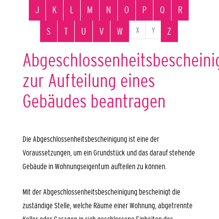
J
K
L
M
N
O
P
Q
R
X
Y
S
T
U
V
W
Z
Abgeschlossenheitsbeschein
zur Aufteilung eines
Gebäudes beantragen
Die Abgeschlossenheitsbescheinigung ist eine der
Voraussetzungen, um ein Grundstück und das darauf stehende
Gebäude in Wohnungseigentum aufteilen zu können.
Mit der Abgeschlossenheitsbescheinigung bescheinigt die
zuständige Stelle, welche Räume einer Wohnung, abgetrennte