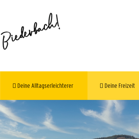
Deine Alltagserleichterer
Deine Freizeit